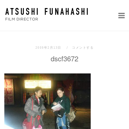
コ
ホ
ン
ー
テ
ム
ン
ツ
へ
2009年2月13日
コメントする
ス
dscf3672
キ
ッ
プ