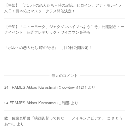
【告知】 『ポルトの恋人たち～時の記憶』ヒロイン、アナ・モレイラ
来日！柄本佑とマスタークラス開催決定！
【告知】『ニューヨーク、ジャクソンハイツへようこそ』公開記念トー
クイベント 巨匠フレデリック・ワイズマンを語る
『ポルトの恋人たち 時の記憶』11月10日公開決定！
最近のコメント
24 FRAMES Abbas Kiarostmai
に
cowtown11211
より
24 FRAMES Abbas Kiarostmai
に
瑠那
より
故・佐藤真監督「映画監督って何だ！ メイキングビデオ」
に
さとう
あつし
より