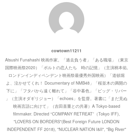
ゲ
ー
シ
ョ
cowtown11211
ン
Atsushi Funahashi 映画作家。「過去負う者」「ある職場」（東京
国際映画祭2020）「ポルトの恋人たち 時の記憶」（主演柄本佑,
ロンドンインディペンデント映画祭最優秀外国映画）「道頓堀
よ、泣かせてくれ！ Documentary of NMB48」「桜並木の満開の
下に」「フタバから遠く離れて」「谷中暮色」「ビッグ・リバー
」（主演オダギリジョー）「echoes」を監督。著書に「まだ見ぬ
映画言語に向けて」（吉田喜重との共著）A Tokyo-based
filmmaker. Directed “COMPANY RETREAT”（Tokyo IFF),
"LOVERS ON BORDERS"(Best Foreign Future LONDON
INDEPENDENT FF 2018), "NUCLEAR NATION I&II", "Big River"