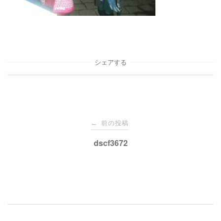
シェアする
投
前の投稿
←
稿
dscf3672
ナ
ビ