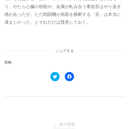
う。やたら心臓の鼓動や、金属が軋み合う重低音はやり過ぎ
感があったが、ただ戦闘機が画面を横断する「音」は本当に
凄まじかった、とそれだけは賛美しておく。
シェアする
共有:
ク
F
リ
a
ッ
c
ク
e
し
b
て
o
T
o
w
k
i
で
t
共
t
有
e
す
投
r
る
で
に
前の投稿
←
共
は