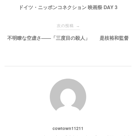
有
ク
稿
ドイツ・ニッポンコネクション 映画祭 DAY 3
(
リ
新
ッ
し
ク
い
し
ナ
ウ
て
次の投稿
→
ィ
く
ン
だ
ド
さ
ビ
不明瞭な空虚さ——「三度目の殺人」 是枝裕和監督
ウ
い
で
(
開
新
き
し
ゲ
ま
い
す
ウ
)
ィ
ン
ー
ド
ウ
で
開
シ
き
ま
す
)
ョ
ン
cowtown11211