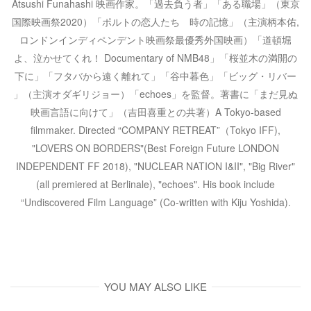
Atsushi Funahashi 映画作家。「過去負う者」「ある職場」（東京
国際映画祭2020）「ポルトの恋人たち 時の記憶」（主演柄本佑,
ロンドンインディペンデント映画祭最優秀外国映画）「道頓堀
よ、泣かせてくれ！ Documentary of NMB48」「桜並木の満開の
下に」「フタバから遠く離れて」「谷中暮色」「ビッグ・リバー
」（主演オダギリジョー）「echoes」を監督。著書に「まだ見ぬ
映画言語に向けて」（吉田喜重との共著）A Tokyo-based
filmmaker. Directed “COMPANY RETREAT”（Tokyo IFF),
"LOVERS ON BORDERS"(Best Foreign Future LONDON
INDEPENDENT FF 2018), "NUCLEAR NATION I&II", "Big River"
(all premiered at Berlinale), "echoes". His book include
“Undiscovered Film Language” (Co-written with Kiju Yoshida).
YOU MAY ALSO LIKE