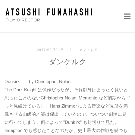
コ
ホ
ン
ー
テ
ム
ン
ツ
へ
2017年9月11日
コメントする
ス
ダンケルク
キ
ッ
プ
Dunkirk by Christopher Nolan
The Dark Knight は傑作だったが、それ以外はまったく良いと
思ったことのないChristopher Nolan. Memento など初期からず
っと見続けているし、Hans Zimmer による音楽など見所を満
載させる山師的才能は傑出しているので、ついつい劇場に見
に行ってしまう。例によって”Dunkirk” も封切りで見た。
Inception でも感じたことなのだが、史上最大の作戦を幾つも