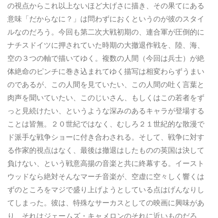
の視点からこれ以上ないほど大げさに描き、その果てにある
意味「だからなに？」は問わずにおくというのが彼のスタイ
ルなのだろう。今回も第二次大戦初期の、連合軍が圧倒的に
ナチスドイツに押されていた時期の大撤退作戦を、陸、海、
空の３つの軸で描いてゆく。複数の人間（今回は兵士）が絶
体絶命のピンチに巻き込まれてゆく描写は相変わらずうまい
のであるが、この人間を見ていたい、この人間の吐く言葉と
肉声を聞いていたい、このじいさん、もしくはこの若者をず
っと見続けたい、というような深みのあるキャラが登場する
ことは皆無。２０世紀ではなく、むしろ２１世紀的な散漫で
ド派手な戦争ショーに付き合わされる。そして、戦争に対す
る作家的視点はなく、最後は撤退はしたものの英国は決して
負けない、という戦意高揚の音楽と共に終幕する。イースト
ウッドなら絶対そんなマーチ音楽が、空虚に空々しく響くは
ずのところをマジで盛り上げようとしている点はげんなりし
てしまった。彼は、特殊なサーカスとしての映画に興味があ
り、それはジェームズ・キャメロンのそれに近いものだろ