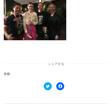
シェアする
共有:
ク
F
リ
a
ッ
c
ク
e
し
b
て
o
T
o
w
k
i
で