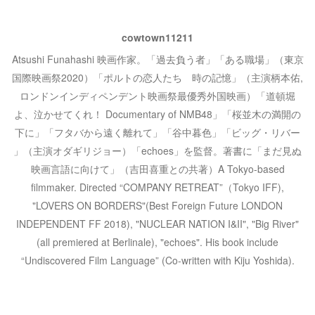
ン
cowtown11211
Atsushi Funahashi 映画作家。「過去負う者」「ある職場」（東京
国際映画祭2020）「ポルトの恋人たち 時の記憶」（主演柄本佑,
ロンドンインディペンデント映画祭最優秀外国映画）「道頓堀
よ、泣かせてくれ！ Documentary of NMB48」「桜並木の満開の
下に」「フタバから遠く離れて」「谷中暮色」「ビッグ・リバー
」（主演オダギリジョー）「echoes」を監督。著書に「まだ見ぬ
映画言語に向けて」（吉田喜重との共著）A Tokyo-based
filmmaker. Directed “COMPANY RETREAT”（Tokyo IFF),
"LOVERS ON BORDERS"(Best Foreign Future LONDON
INDEPENDENT FF 2018), "NUCLEAR NATION I&II", "Big River"
(all premiered at Berlinale), "echoes". His book include
“Undiscovered Film Language” (Co-written with Kiju Yoshida).