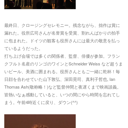
最終日、クロージングセレモニー。残念ながら、拙作は賞に
漏れた。役所広司さんが名誉賞を受賞、割れんばかりの拍手
に包まれた。ドイツの観客も役所さんには最大の敬意を払っ
ているようだった。
打ち上げ会場では多くの関係者、監督、俳優が参加。フラン
クフルト名産のリンゴのワインとSchneider Weiss など超うま
いビール、美酒に囲まれる。役所さんともご一緒に乾杯！毎
日顔を合わせていた山下敦弘、深田晃司、真利子哲也, Ian
Thomas Ash(敬称略！)など監督仲間と夜遅くまで映画談義。
皆熱いなぁ感動していると、いつの間にやら時間を忘れてし
まう。午前4時近くに戻り、ダウン(^^)