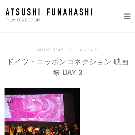
コ
ホ
ン
ー
テ
ム
ン
ツ
へ
2017年5月30日
コメントする
ス
ドイツ・ニッポンコネクション 映画
キ
ッ
祭 DAY 3
プ