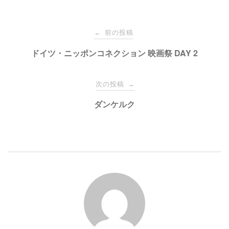
t
共
t
有
e
す
投
r
る
で
に
前の投稿
←
共
は
有
ク
稿
ドイツ・ニッポンコネクション 映画祭 DAY 2
(
リ
新
ッ
し
ク
い
し
ナ
ウ
て
次の投稿
→
ィ
く
ン
だ
ド
さ
ビ
ダンケルク
ウ
い
で
(
開
新
き
し
ゲ
ま
い
す
ウ
)
ィ
ン
ー
ド
ウ
で
開
シ
き
ま
す
)
ョ