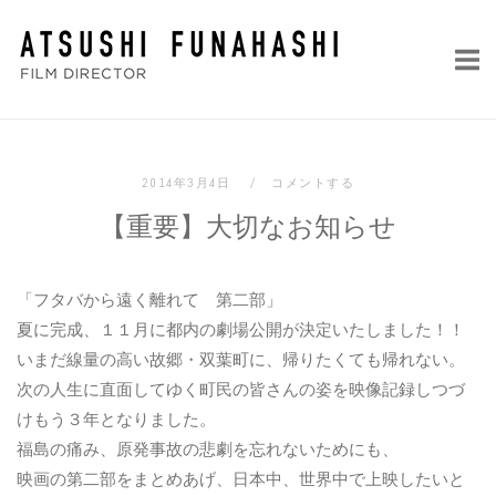
コ
ホ
ン
ー
テ
ム
ン
ツ
へ
2014年3月4日
コメントする
ス
【重要】大切なお知らせ
キ
ッ
プ
「フタバから遠く離れて 第二部」
夏に完成、１１月に都内の劇場公開が決定いたしました！！
いまだ線量の高い故郷・双葉町に、帰りたくても帰れない。
次の人生に直面してゆく町民の皆さんの姿を映像記録しつづ
けもう３年となりました。
福島の痛み、原発事故の悲劇を忘れないためにも、
映画の第二部をまとめあげ、日本中、世界中で上映したいと