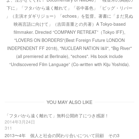
下に」「フタバから遠く離れて」「谷中暮色」「ビッグ・リバー
」（主演オダギリジョー）「echoes」を監督。著書に「まだ見ぬ
映画言語に向けて」（吉田喜重との共著）A Tokyo-based
filmmaker. Directed “COMPANY RETREAT”（Tokyo IFF),
"LOVERS ON BORDERS"(Best Foreign Future LONDON
INDEPENDENT FF 2018), "NUCLEAR NATION I&II", "Big River"
(all premiered at Berlinale), "echoes". His book include
“Undiscovered Film Language” (Co-written with Kiju Yoshida).
YOU MAY ALSO LIKE
「フタバから遠く離れて」無料公開終了につき感謝！
2014年3月24日
311
2013〜4年 個人と社会の関わり合いについて回顧 その3