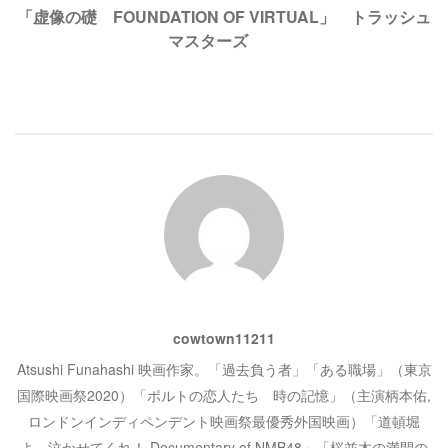
ド
さ
ビ
「虚像の礎 FOUNDATION OF VIRTUAL」 トラッシュ
ウ
い
で
(
マスターズ
開
新
き
し
ゲ
ま
い
す
ウ
)
ィ
ン
ー
ド
ウ
で
開
シ
き
ま
す
)
ョ
ン
cowtown11211
Atsushi Funahashi 映画作家。「過去負う者」「ある職場」（東京
国際映画祭2020）「ポルトの恋人たち 時の記憶」（主演柄本佑,
ロンドンインディペンデント映画祭最優秀外国映画）「道頓堀
よ、泣かせてくれ！ Documentary of NMB48」「桜並木の満開の