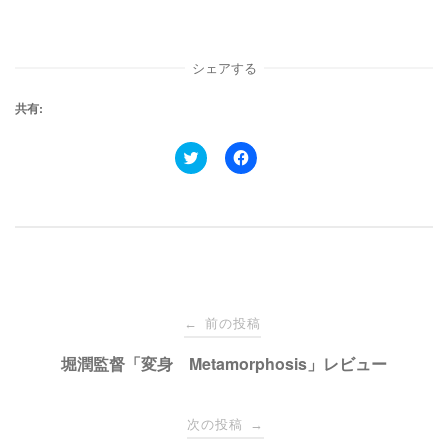
シェアする
共有:
ク
F
リ
a
ッ
c
ク
e
し
b
て
o
T
o
w
k
i
で
t
共
t
有
e
す
投
r
る
で
に
前の投稿
←
共
は
有
ク
稿
堀潤監督「変身 Metamorphosis」レビュー
(
リ
新
ッ
し
ク
い
し
ナ
ウ
て
次の投稿
→
ィ
く
ン
だ