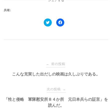
共有:
ク
F
リ
a
ッ
c
ク
e
し
b
て
o
T
o
w
k
i
で
t
共
t
有
e
す
投
r
る
で
に
前の投稿
←
共
は
有
ク
稿
こんな充実した出だしの映画は久しぶりである。
(
リ
新
ッ
し
ク
い
し
ナ
ウ
て
次の投稿
→
ィ
く
ン
だ
ド
さ
ビ
「性と侵略 軍隊慰安所８４か所 元日本兵らの証言」を
ウ
い
で
(
読んだ。
開
新
き
し