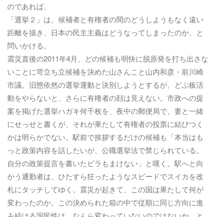
のであれば、
「選挙２」は、候補者と有権者の間のどうしようもなく遠い
距離を描き、日本の民主主義はどうなってしまったのか、と
問いかける。
震災直後の2011年4月、どの候補も明快に脱原発を打ち出さな
いことに苛立ち立候補を決めた山さんこと山内和彦・前川崎
市議。旧態依然の選挙運動と決別しようとするが、どぶ板活
動をやらないと、さらに有権者の顔は見えない。市政への提
案を掲げた選挙ハガキ何千枚を、夜中の郵便局で、妻と一緒
にせっせと書くが、それが果たして有権者の投票に結びつく
かは明らかでない。駅前で挨拶するだけの候補も「本当はも
っと政策内容を話したいが、公職選挙法で禁じられている。
自分の政策提言を書いたビラもまけない」と嘆く。駅へと向
かう通勤者は、ひたすら狂ったようなスピードでスイカを改
札にタッチしてゆく。震災が起きて、この国は果たして何が
変わったのか。この決められた箱の中で従順に同じ方向に進
み続ける国民性は、なんら変わっていないのではないか、と