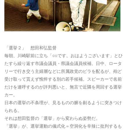
「選挙２」 想田和弘監督
毎朝、川崎駅前に立ち「○○です。おはようございます」とひ
たすら繰り返す市議会議員・県議会議員候補。日中、ロータ
リーで行き交う主婦層などに所属政党のビラを配るが、殆ど
受け取って貰えず憔悴する別の若手候補。スピーカーで名前
だけを連呼するのが評判悪いと、無言で近隣を周回する選挙
カー。
日本の選挙の不条理が、見るものの腑を剔るように突きつけ
られる。
それは想田監督の「選挙」から変わらぬ姿勢だ。
「選挙」が、選挙運動の儀式化＝空洞化を辛辣に批判するも