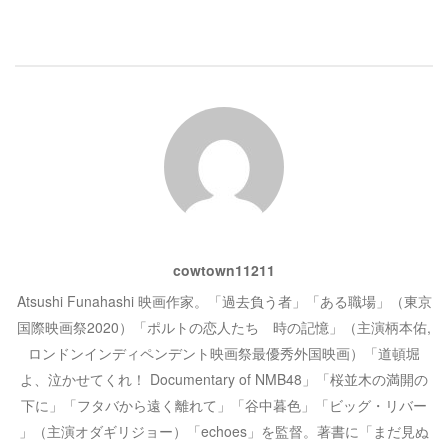
ゲ
ま
い
す
ウ
)
ィ
ン
ー
ド
ウ
で
開
シ
き
ま
す
)
ョ
ン
cowtown11211
Atsushi Funahashi 映画作家。「過去負う者」「ある職場」（東京
国際映画祭2020）「ポルトの恋人たち 時の記憶」（主演柄本佑,
ロンドンインディペンデント映画祭最優秀外国映画）「道頓堀
よ、泣かせてくれ！ Documentary of NMB48」「桜並木の満開の
下に」「フタバから遠く離れて」「谷中暮色」「ビッグ・リバー
」（主演オダギリジョー）「echoes」を監督。著書に「まだ見ぬ