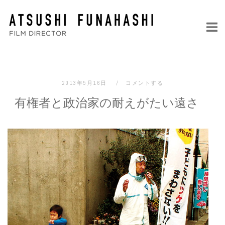
コ
ホ
ン
ー
テ
ム
ン
ツ
へ
2013年5月16日
コメントする
ス
有権者と政治家の耐えがたい遠さ
キ
ッ
プ