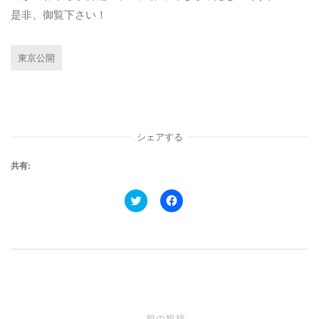
是非、御覧下さい！
東京公開
シェアする
共有:
ク
F
リ
a
ッ
c
ク
e
し
b
て
o
T
o
w
k
i
で
t
共
t
有
e
す
投
r
る
で
に
前の投稿
←