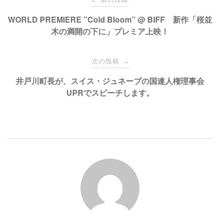
共
は
有
ク
稿
WORLD PREMIERE ”Cold Bloom” @ BIFF 新作「桜並
(
リ
新
ッ
木の満開の下に」プレミア上映！
し
ク
い
し
ナ
ウ
て
ィ
く
ン
だ
次の投稿
→
ド
さ
ビ
ウ
い
で
(
井戸川町長が、スイス・ジュネーブの国連人権理事会
開
新
き
し
UPRでスピーチします。
ゲ
ま
い
す
ウ
)
ィ
ン
ー
ド
ウ
で
開
シ
き
ま
す
)
ョ
ン