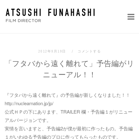
コ
ホ
ン
ー
テ
ム
ン
ツ
へ
2012年9月19日
コメントする
ス
「フタバから遠く離れて」予告編がリ
キ
ッ
ニューアル！！
プ
『フタバから遠く離れて』の予告編が新しくなりました！！
http://nuclearnation.jp/jp/
公式ＨＰの下にあります、TRAILER 欄・予告編１がリニュー
アルバージョンです。
実情を言いますと、予告編2が僕が最初に作ったもの。予告編
１がいわゆる予告編のプロに作ってもらったものです。