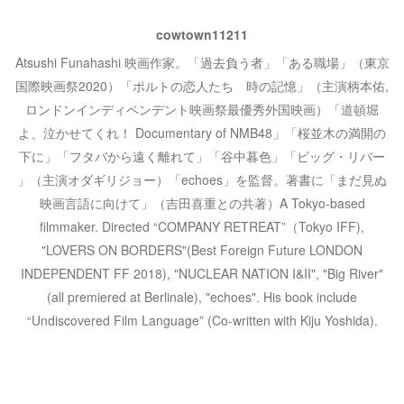
cowtown11211
Atsushi Funahashi 映画作家。「過去負う者」「ある職場」（東京
国際映画祭2020）「ポルトの恋人たち 時の記憶」（主演柄本佑,
ロンドンインディペンデント映画祭最優秀外国映画）「道頓堀
よ、泣かせてくれ！ Documentary of NMB48」「桜並木の満開の
下に」「フタバから遠く離れて」「谷中暮色」「ビッグ・リバー
」（主演オダギリジョー）「echoes」を監督。著書に「まだ見ぬ
映画言語に向けて」（吉田喜重との共著）A Tokyo-based
filmmaker. Directed “COMPANY RETREAT”（Tokyo IFF),
"LOVERS ON BORDERS"(Best Foreign Future LONDON
INDEPENDENT FF 2018), "NUCLEAR NATION I&II", "Big River"
(all premiered at Berlinale), "echoes". His book include
“Undiscovered Film Language” (Co-written with Kiju Yoshida).