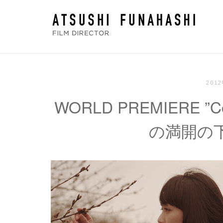
コ
ホ
ン
ー
テ
ム
ン
ツ
へ
201
ス
WORLD PREMIERE ”
キ
ッ
の満開の
プ