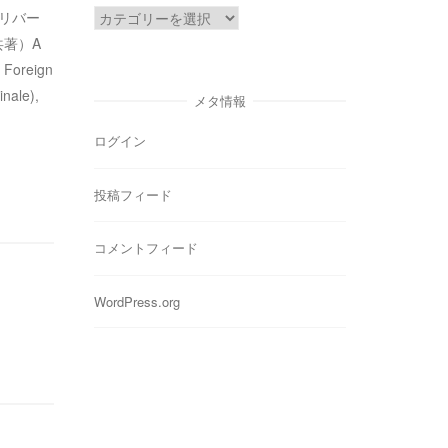
カ
・リバー
テ
共著）A
ゴ
 Foreign
リ
nale),
メタ情報
ー
ログイン
投稿フィード
コメントフィード
WordPress.org