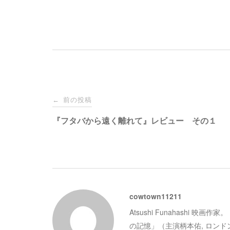
投
前の投稿
←
稿
『フタバから遠く離れて』レビュー その１
ナ
ビ
cowtown11211
ゲ
Atsushi Funahashi
ー
の記憶」（主演柄本佑, ロン