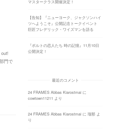
マスタークラス開催決定！
【告知】『ニューヨーク、ジャクソンハイ
ツへようこそ』公開記念トークイベント
巨匠フレデリック・ワイズマンを語る
『ポルトの恋人たち 時の記憶』11月10日
公開決定！
 out!
う部門で
最近のコメント
24 FRAMES Abbas Kiarostmai
に
cowtown11211
より
24 FRAMES Abbas Kiarostmai
に
瑠那
よ
り