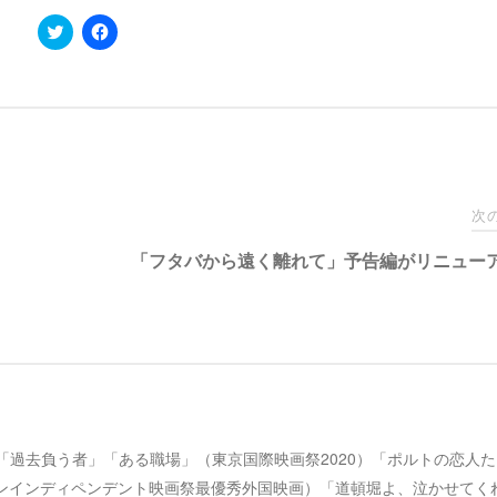
ク
F
リ
a
ッ
c
ク
e
し
b
て
o
T
o
w
k
i
で
t
共
t
有
e
す
r
る
で
に
次
共
は
有
ク
「フタバから遠く離れて」予告編がリニュー
(
リ
新
ッ
し
ク
い
し
ウ
て
ィ
く
ン
だ
ド
さ
ウ
い
で
(
開
新
き
し
ま
い
す
ウ
 映画作家。「過去負う者」「ある職場」（東京国際映画祭2020）「ポルトの恋人
)
ィ
ン
ドンインディペンデント映画祭最優秀外国映画）「道頓堀よ、泣かせてく
ド