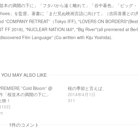
ウ
MB48」「桜並木の満開の下に」「フタバから遠く離れて」「谷中暮色」「ビッグ
で
開
choes」を監督。著書に「まだ見ぬ映画言語に向けて」（吉田喜重との
き
ま
ected “COMPANY RETREAT”（Tokyo IFF), "LOVERS ON BORDERS"(Best
す
)
 2018), "NUCLEAR NATION I&II", "Big River"(all premiered at Berli
discovered Film Language” (Co-written with Kiju Yoshida).
YOU MAY ALSO LIKE
REMIERE ”Cold Bloom” @
桜の季節と言えば、
 新作「桜並木の満開の下に」
2014年4月1日
上映！
311
月10日
om
1件のコメント