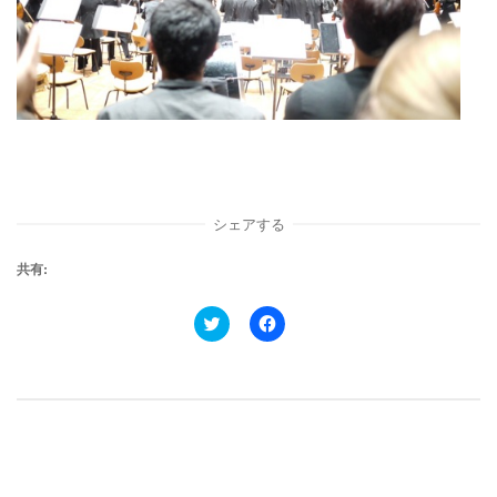
シェアする
共有:
ク
F
リ
a
ッ
c
ク
e
し
b
て
o
T
o
w
k
i
で
t
共
t
有
e
す
r
る