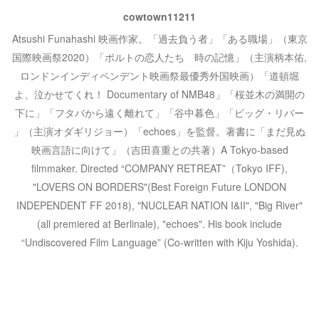
cowtown11211
Atsushi Funahashi 映画作家。「過去負う者」「ある職場」（東京
国際映画祭2020）「ポルトの恋人たち 時の記憶」（主演柄本佑,
ロンドンインディペンデント映画祭最優秀外国映画）「道頓堀
よ、泣かせてくれ！ Documentary of NMB48」「桜並木の満開の
下に」「フタバから遠く離れて」「谷中暮色」「ビッグ・リバー
」（主演オダギリジョー）「echoes」を監督。著書に「まだ見ぬ
映画言語に向けて」（吉田喜重との共著）A Tokyo-based
filmmaker. Directed “COMPANY RETREAT”（Tokyo IFF),
"LOVERS ON BORDERS"(Best Foreign Future LONDON
INDEPENDENT FF 2018), "NUCLEAR NATION I&II", "Big River"
(all premiered at Berlinale), "echoes". His book include
“Undiscovered Film Language” (Co-written with Kiju Yoshida).