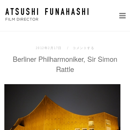
コ
ホ
ン
ー
テ
ム
ン
ツ
へ
2012年2月17日
コメントする
ス
Berliner Philharmoniker, Sir Simon
キ
ッ
Rattle
プ