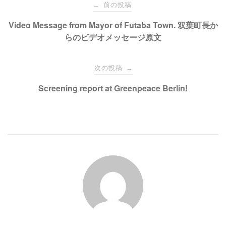
投
で
に
前の投稿
←
共
は
有
ク
稿
Video Message from Mayor of Futaba Town. 双葉町長か
(
リ
新
ッ
らのビデオメッセージ原文
し
ク
い
し
ナ
ウ
て
ィ
く
ン
だ
次の投稿
→
ド
さ
ビ
ウ
い
で
(
Screening report at Greenpeace Berlin!
開
新
き
し
ゲ
ま
い
す
ウ
)
ィ
ン
ー
ド
ウ
で
開
シ
き
ま
す
)
ョ
ン