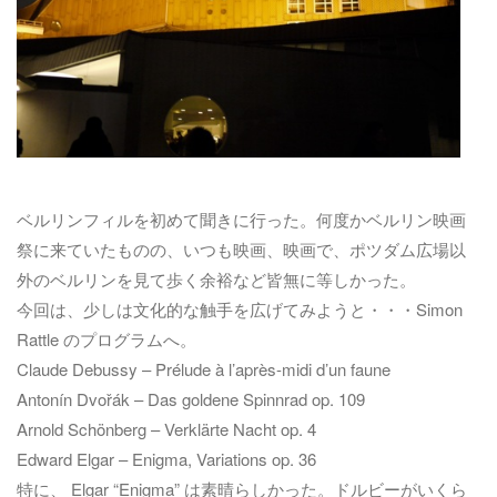
ベルリンフィルを初めて聞きに行った。何度かベルリン映画
祭に来ていたものの、いつも映画、映画で、ポツダム広場以
外のベルリンを見て歩く余裕など皆無に等しかった。
今回は、少しは文化的な触手を広げてみようと・・・Simon
Rattle のプログラムへ。
Claude Debussy – Prélude à l’après-midi d’un faune
Antonín Dvořák – Das goldene Spinnrad op. 109
Arnold Schönberg – Verklärte Nacht op. 4
Edward Elgar – Enigma, Variations op. 36
特に、 Elgar “Enigma” は素晴らしかった。ドルビーがいくら