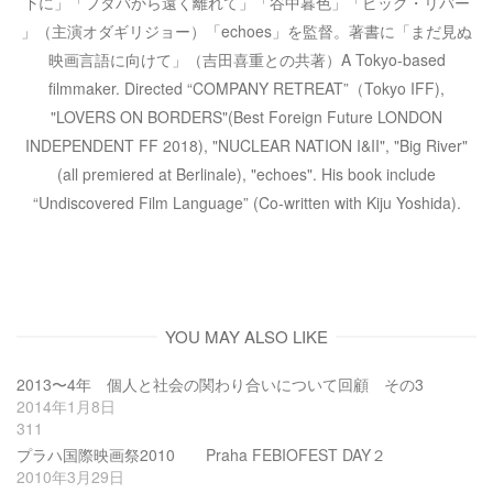
下に」「フタバから遠く離れて」「谷中暮色」「ビッグ・リバー
」（主演オダギリジョー）「echoes」を監督。著書に「まだ見ぬ
映画言語に向けて」（吉田喜重との共著）A Tokyo-based
filmmaker. Directed “COMPANY RETREAT”（Tokyo IFF),
"LOVERS ON BORDERS"(Best Foreign Future LONDON
INDEPENDENT FF 2018), "NUCLEAR NATION I&II", "Big River"
(all premiered at Berlinale), "echoes". His book include
“Undiscovered Film Language” (Co-written with Kiju Yoshida).
YOU MAY ALSO LIKE
2013〜4年 個人と社会の関わり合いについて回顧 その3
2014年1月8日
311
プラハ国際映画祭2010 Praha FEBIOFEST DAY２
2010年3月29日