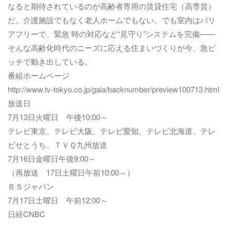
なると期待されているのが高齢者専用の賃貸住宅（高専賃）
だ。介護施設でもなく老人ホームでもない。でも室内はバリ
アフリーで、緊急 時の対応など“見守り”システムを完備――
そんな高齢化時代のニーズに応える住まいづくりが今、急ピ
ッチで動き出している。
番組ホームページ
http://www.tv-tokyo.co.jp/gaia/backnumber/preview100713.html
放送日
7月13日火曜日 午後10:00～
テレビ東京、テレビ大阪、テレビ愛知、テレビ北海道、テレ
ビせとうち、ＴＶＱ九州放送
7月16日金曜日午後9:00～
（再放送 17日土曜日午前10:00～）
ＢＳジャパン
7月17日土曜日 午前12:00～
日経CNBC