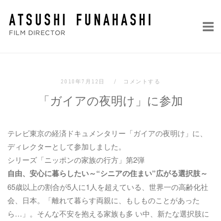
コ
ホ
ン
ー
テ
ム
ン
ツ
へ
2010年7月12日
コメントする
ス
「ガイアの夜明け」に参加
キ
ッ
プ
テレビ東京の経済ドキュメンタリー「
ガイアの夜明け
」に、
ディレクターとして参加しました。
シリーズ「ニッポンの家族の行方」第2弾
自由、安心に暮らしたい～“シニアの住まい”広がる選択肢～
65歳以上の割合が5人に1人を超えている、世界一の高齢化社
会、日本。「離れて暮らす両親に、もしものことがあった
ら…」。そんな不安を抱える家族も多 い中、新たな選択肢に