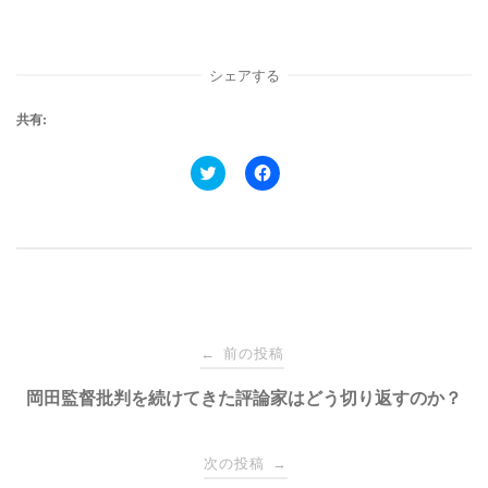
シェアする
共有:
ク
F
リ
a
ッ
c
ク
e
し
b
て
o
T
o
w
k
i
で
t
共
t
有
e
す
投
r
る
で
に
前の投稿
←
共
は
有
ク
稿
岡田監督批判を続けてきた評論家はどう切り返すのか？
(
リ
新
ッ
し
ク
い
し
ナ
ウ
て
次の投稿
→
ィ
く
ン
だ