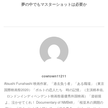
ド
さ
ビ
夢の中でもマスターショットは必要か
ウ
い
で
(
開
新
き
し
ゲ
ま
い
す
ウ
)
ィ
ン
ー
ド
ウ
で
開
シ
き
ま
す
)
ョ
ン
cowtown11211
Atsushi Funahashi 映画作家。「過去負う者」「ある職場」（東京
国際映画祭2020）「ポルトの恋人たち 時の記憶」（主演柄本佑,
ロンドンインディペンデント映画祭最優秀外国映画）「道頓堀
よ、泣かせてくれ！ Documentary of NMB48」「桜並木の満開の