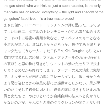
the gas stand, who we think as just a sub character, is the only
man who has observed everything – the light and shadow of the
gangsters’ fated lives. It’s a true masterpiece!
まさに傑作。ローバート・ミッチャムの押し黙った、ふてぶ
てしい巨体に、ダブルのトレンチコートがこれほど似合うの
は、その中に秘密の書類や銃など、サスペンスのキーとなる
小道具が隠され、運ばれるからだろうか。探偵である彼とギ
ャングたち（うち一人にまだ二作目のKirk Douglas も!）との
皮肉や憎まれ口の応酬、ファム・ファタールのJane Greer と
の裏取引と恋の駆け引きが、ウィットの効いたセリフで決ま
りまくるのだから痺れてしまう。ターナーの光の演出は完璧
で、ミッチャムが画面の隅にフレームインし、敵に分からぬ
よう忍び込むときの漆黒の影には感動するしかない。黒が黒
いのだ！そして過去に囚われ、運命の闇に引きずり込まれる
男と女たちは、やはりというか自縄自縛の結末へと向かうし
かないのだが、そんなとき車のクラクションが聞こえない唖