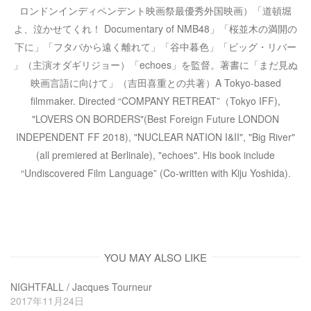
ロンドンインディペンデント映画祭最優秀外国映画）「道頓堀
よ、泣かせてくれ！ Documentary of NMB48」「桜並木の満開の
下に」「フタバから遠く離れて」「谷中暮色」「ビッグ・リバー
」（主演オダギリジョー）「echoes」を監督。著書に「まだ見ぬ
映画言語に向けて」（吉田喜重との共著）A Tokyo-based
filmmaker. Directed “COMPANY RETREAT”（Tokyo IFF),
"LOVERS ON BORDERS"(Best Foreign Future LONDON
INDEPENDENT FF 2018), "NUCLEAR NATION I&II", "Big River"
(all premiered at Berlinale), "echoes". His book include
“Undiscovered Film Language” (Co-written with Kiju Yoshida).
YOU MAY ALSO LIKE
NIGHTFALL / Jacques Tourneur
2017年11月24日