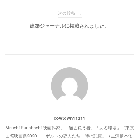
し
ク
い
し
ナ
ウ
て
次の投稿
→
ィ
く
ン
だ
ド
さ
ビ
建築ジャーナルに掲載されました。
ウ
い
で
(
開
新
き
し
ゲ
ま
い
す
ウ
)
ィ
ン
ー
ド
ウ
で
開
シ
き
ま
す
)
ョ
ン
cowtown11211
Atsushi Funahashi 映画作家。「過去負う者」「ある職場」（東京
国際映画祭2020）「ポルトの恋人たち 時の記憶」（主演柄本佑,