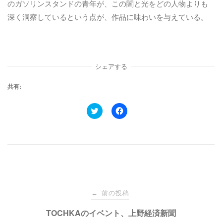
のガソリンスタンドの青年が、この闇と光をどの人物よりも
深く洞察しているという点が、作品に味わいを与えている。
シェアする
共有:
ク
F
リ
a
ッ
c
ク
e
し
b
て
o
T
o
w
k
i
で
t
共
t
有
e
す
投
r
る
で
に
前の投稿
←
共
は
有
ク
稿
TOCHKAのイベント、上野経済新聞
(
リ
新
ッ