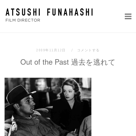
コ
ホ
ン
ー
テ
ム
ン
ツ
へ
2009年11月12日
コメントする
ス
Out of the Past 過去を逃れて
キ
ッ
プ