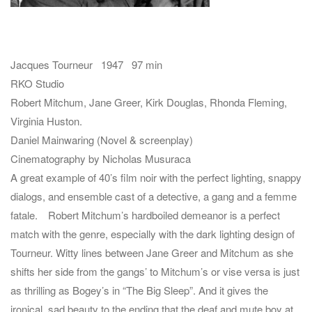
Jacques Tourneur 1947 97 min
RKO Studio
Robert Mitchum, Jane Greer, Kirk Douglas, Rhonda Fleming,
Virginia Huston.
Daniel Mainwaring (Novel & screenplay)
Cinematography by Nicholas Musuraca
A great example of 40’s film noir with the perfect lighting, snappy
dialogs, and ensemble cast of a detective, a gang and a femme
fatale. Robert Mitchum’s hardboiled demeanor is a perfect
match with the genre, especially with the dark lighting design of
Tourneur. Witty lines between Jane Greer and Mitchum as she
shifts her side from the gangs’ to Mitchum’s or vise versa is just
as thrilling as Bogey’s in “The Big Sleep”. And it gives the
ironical, sad beauty to the ending that the deaf and mute boy at