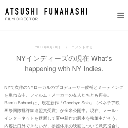
コ
ホ
ン
ー
テ
ム
ン
ツ
へ
2009年6月20日
コメントする
ス
NYインディーズの現在 What's
キ
ッ
happening with NY Indies.
プ
NYで次作のNYローカルのプロデューサー候補とミーティング
を重ねる中、フィルム・メーカーの友人たちとも再会。
Ramin Bahrani は、現在新作「Goodbye Solo」（ベネチア映
画祭国際批評家連盟賞受賞）が全米公開中。現在、メール・
インターネットを遮断して夏中新作の脚本を執筆中だそう。
内容は口外できないが、参照体系の映画について意気投合し