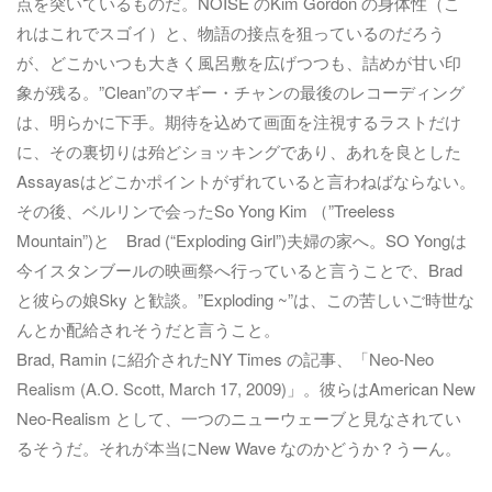
点を突いているものだ。NOISE のKim Gordon の身体性（こ
れはこれでスゴイ）と、物語の接点を狙っているのだろう
が、どこかいつも大きく風呂敷を広げつつも、詰めが甘い印
象が残る。”Clean”のマギー・チャンの最後のレコーディング
は、明らかに下手。期待を込めて画面を注視するラストだけ
に、その裏切りは殆どショッキングであり、あれを良とした
Assayasはどこかポイントがずれていると言わねばならない。
その後、ベルリンで会ったSo Yong Kim （”Treeless
Mountain”)と Brad (“Exploding Girl”)夫婦の家へ。SO Yongは
今イスタンブールの映画祭へ行っていると言うことで、Brad
と彼らの娘Sky と歓談。”Exploding ~”は、この苦しいご時世な
んとか配給されそうだと言うこと。
Brad, Ramin に紹介されたNY Times の記事、「
Neo-Neo
Realism (A.O. Scott, March 17, 2009)
」。彼らはAmerican New
Neo-Realism として、一つのニューウェーブと見なされてい
るそうだ。それが本当にNew Wave なのかどうか？うーん。