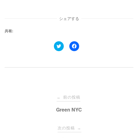
シェアする
共有:
ク
F
リ
a
ッ
c
ク
e
し
b
て
o
T
o
w
k
i
で
t
共
t
有
e
す
投
r
る
で
に
前の投稿
←
共
は
有
ク
稿
Green NYC
(
リ
新
ッ
し
ク
い
し
ナ
ウ
て
次の投稿
→
ィ
く
ン
だ
ド
さ