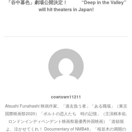
「谷中暮色」劇場公開決定！ “Deep in the Valley”
ビ
ウ
い
で
(
will hit theaters in Japan!
開
新
き
し
ゲ
ま
い
す
ウ
)
ィ
ン
ー
ド
ウ
で
開
シ
き
ま
す
)
ョ
ン
cowtown11211
Atsushi Funahashi 映画作家。「過去負う者」「ある職場」（東京
国際映画祭2020）「ポルトの恋人たち 時の記憶」（主演柄本佑,
ロンドンインディペンデント映画祭最優秀外国映画）「道頓堀
よ、泣かせてくれ！ Documentary of NMB48」「桜並木の満開の