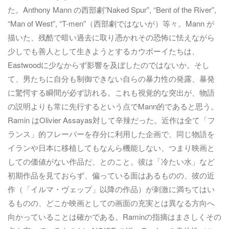
た。Anthony Mann の西部劇”Naked Spur”, “Bent of the River”,
“Man of West”, “T-men”（西部劇ではないが）等々。Mann が
描いた、残酷で暗い過去に取り憑かれその恐怖に怯えながら
少しでも善人として生きようとするカウボーイたちは、
Eastwoodに少なからず影響を及ぼしたのではないか。そし
て、男たちに自分も制御できない自らの暴力性の発露、暴発
に驚愕する瞬間が必ず訪れる。これも視覚的な突出が、物語
の説明よりも常に先行するという点でMann的であると思う。
Ramin はOlivier Assayas対して辛辣だった。近作は全て「フ
ランス」的フレーバーを存分に利用した企画で、同じ物語を
イランや日本に移植してもなんら機能しない、つまり映画と
しての価値がない作品だ、とのこと。彼は「冷たい水」など
初期作品を見ておらず、偏っている面はあるものの、彼の近
作（「イルマ・ヴェップ」以降の作品）が刺激に満ちてはい
るものの、どこか映画としての画面の充実とは異なる方向へ
向かっていることは確かである。Raminの指摘はまさしくその