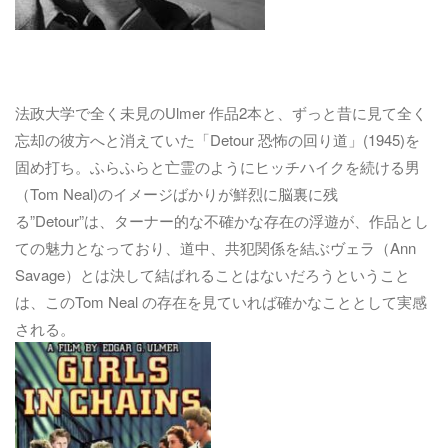
法政大学で全く未見のUlmer 作品2本と、ずっと昔に見て全く
忘却の彼方へと消えていた「Detour 恐怖の回り道」(1945)を
固め打ち。ふらふらと亡霊のようにヒッチハイクを続ける男
（Tom Neal)のイメージばかりが鮮烈に脳裏に残
る”Detour”は、ターナー的な不確かな存在の浮遊が、作品とし
ての魅力となっており、道中、共犯関係を結ぶヴェラ（Ann
Savage）とは決して結ばれることはないだろうということ
は、このTom Neal の存在を見ていれば確かなこととして実感
される。