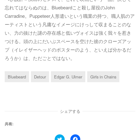
忘れてはならぬのは、Bluebeardこと殺し屋役のJohn
Carradine。Puppeteer人形遣いという職業の持つ、職人肌のア
ーティストという凡庸なイメージにけっして収まることのな
い、力の抜けた謎の存在感と低いヴォイスは強く我々を惹き
つける。頭の上にだいぶスペースを空けた彼のクローズアッ
プ（イレイザーヘッドのポスターのよう、といえば分かるだ
ろうか）は、ただごとではない。
Bluebeard
Detour
Edgar G. Ulmer
Girls in Chains
シェアする
共有:
ク
F