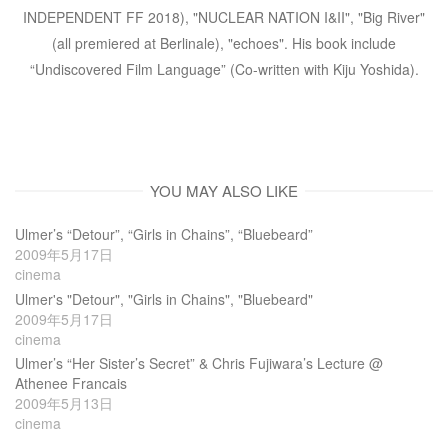
INDEPENDENT FF 2018), "NUCLEAR NATION I&II", "Big River"
(all premiered at Berlinale), "echoes". His book include
“Undiscovered Film Language” (Co-written with Kiju Yoshida).
YOU MAY ALSO LIKE
Ulmer’s “Detour”, “Girls in Chains”, “Bluebeard”
2009年5月17日
cinema
Ulmer's "Detour", "Girls in Chains", "Bluebeard"
2009年5月17日
cinema
Ulmer’s “Her Sister’s Secret” & Chris Fujiwara’s Lecture @
Athenee Francais
2009年5月13日
cinema