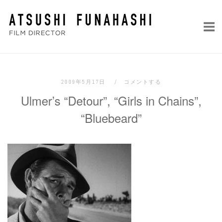
コ
ホ
ン
ー
テ
ム
ン
ツ
へ
2009年5月17日
コメントする
ス
Ulmer’s “Detour”, “Girls in Chains”,
キ
ッ
“Bluebeard”
プ