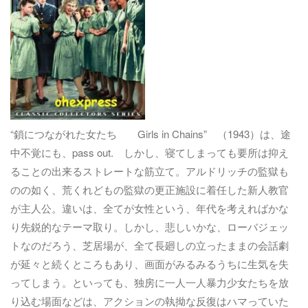
“鎖につながれた女たち Girls in Chains” （1943）は、途
中不覚にも、pass out. しかし、寝てしまっても要所は抑え
ることの出来るストレートな筋立て。アルドリッチの監獄も
のの如く、荒くれどもの監獄の更正施設に着任した新人教官
が主人公。違いは、全てが女性という、年代を考えればかな
り先鋭的なテーマ取り。しかし、悲しいかな、ローバジェッ
トなのだろう、芝居場が、全て長廻しの立ったままの会話劇
が延々と続くところもあり、画面がみるみるうちに生気を失
ってしまう。といっても、独房に一人一人暴力少女たちを放
り込む場面などは、アクションの執拗な反復はハマっていた