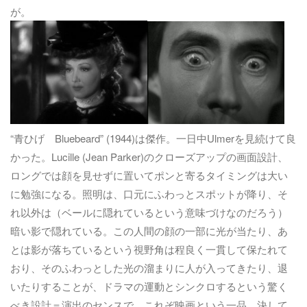
が。
“青ひげ Bluebeard” (1944)は傑作。一日中Ulmerを見続けて良
かった。Lucille (Jean Parker)のクローズアップの画面設計、
ロングでは顔を見せずに置いてポンと寄るタイミングは大い
に勉強になる。照明は、口元にふわっとスポットが降り、そ
れ以外は（ベールに隠れているという意味づけなのだろう）
暗い影で隠れている。この人間の顔の一部に光が当たり、あ
とは影が落ちているという視野角は程良く一貫して保たれて
おり、そのふわっとした光の溜まりに人が入ってきたり、退
いたりすることが、ドラマの運動とシンクロするという驚く
べき設計＝演出のセンスで、これぞ映画という一品。決して