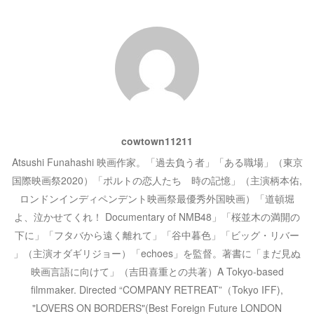
開
シ
き
ま
す
)
ョ
ン
cowtown11211
Atsushi Funahashi 映画作家。「過去負う者」「ある職場」（東京
国際映画祭2020）「ポルトの恋人たち 時の記憶」（主演柄本佑,
ロンドンインディペンデント映画祭最優秀外国映画）「道頓堀
よ、泣かせてくれ！ Documentary of NMB48」「桜並木の満開の
下に」「フタバから遠く離れて」「谷中暮色」「ビッグ・リバー
」（主演オダギリジョー）「echoes」を監督。著書に「まだ見ぬ
映画言語に向けて」（吉田喜重との共著）A Tokyo-based
filmmaker. Directed “COMPANY RETREAT”（Tokyo IFF),
"LOVERS ON BORDERS"(Best Foreign Future LONDON