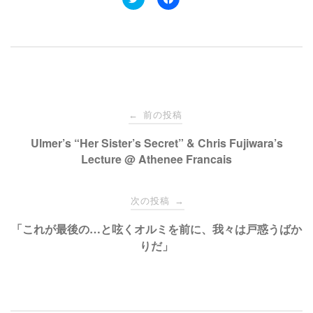
リ
a
ッ
c
ク
e
し
b
て
o
T
o
w
k
i
で
t
共
t
有
e
す
投
r
る
で
に
前の投稿
←
共
は
有
ク
稿
Ulmer’s “Her Sister’s Secret” & Chris Fujiwara’s
(
リ
新
ッ
Lecture @ Athenee Francais
し
ク
い
し
ナ
ウ
て
ィ
く
ン
だ
次の投稿
→
ド
さ
ビ
ウ
い
で
(
「これが最後の…と呟くオルミを前に、我々は戸惑うばか
開
新
き
し
りだ」
ゲ
ま
い
す
ウ
)
ィ
ン
ー
ド
ウ
で