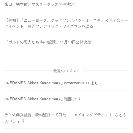
来日！柄本佑とマスタークラス開催決定！
【告知】『ニューヨーク、ジャクソンハイツへようこそ』公開記念トー
クイベント 巨匠フレデリック・ワイズマンを語る
『ポルトの恋人たち 時の記憶』11月10日公開決定！
最近のコメント
24 FRAMES Abbas Kiarostmai
に
cowtown11211
より
24 FRAMES Abbas Kiarostmai
に
瑠那
より
故・佐藤真監督「映画監督って何だ！ メイキングビデオ」
に
さとう
あつし
より