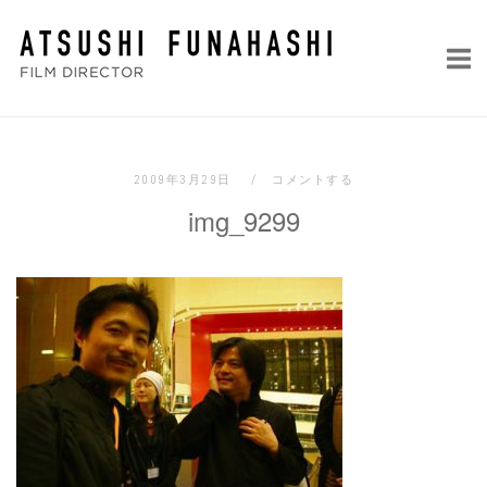
コ
ホ
ン
ー
テ
ム
ン
ツ
へ
2009年3月29日
コメントする
ス
img_9299
キ
ッ
プ