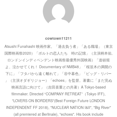
ー
シ
ョ
cowtown11211
ン
Atsushi Funahashi 映画作家。「過去負う者」「ある職場」（東京
国際映画祭2020）「ポルトの恋人たち 時の記憶」（主演柄本佑,
ロンドンインディペンデント映画祭最優秀外国映画）「道頓堀
よ、泣かせてくれ！ Documentary of NMB48」「桜並木の満開の
下に」「フタバから遠く離れて」「谷中暮色」「ビッグ・リバー
」（主演オダギリジョー）「echoes」を監督。著書に「まだ見ぬ
映画言語に向けて」（吉田喜重との共著）A Tokyo-based
filmmaker. Directed “COMPANY RETREAT”（Tokyo IFF),
"LOVERS ON BORDERS"(Best Foreign Future LONDON
INDEPENDENT FF 2018), "NUCLEAR NATION I&II", "Big River"
(all premiered at Berlinale), "echoes". His book include