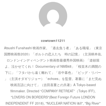
ゲ
ー
シ
ョ
cowtown11211
ン
Atsushi Funahashi 映画作家。「過去負う者」「ある職場」（東京
国際映画祭2020）「ポルトの恋人たち 時の記憶」（主演柄本佑,
ロンドンインディペンデント映画祭最優秀外国映画）「道頓堀
よ、泣かせてくれ！ Documentary of NMB48」「桜並木の満開の
下に」「フタバから遠く離れて」「谷中暮色」「ビッグ・リバー
」（主演オダギリジョー）「echoes」を監督。著書に「まだ見ぬ
映画言語に向けて」（吉田喜重との共著）A Tokyo-based
filmmaker. Directed “COMPANY RETREAT”（Tokyo IFF),
"LOVERS ON BORDERS"(Best Foreign Future LONDON
INDEPENDENT FF 2018), "NUCLEAR NATION I&II", "Big River"