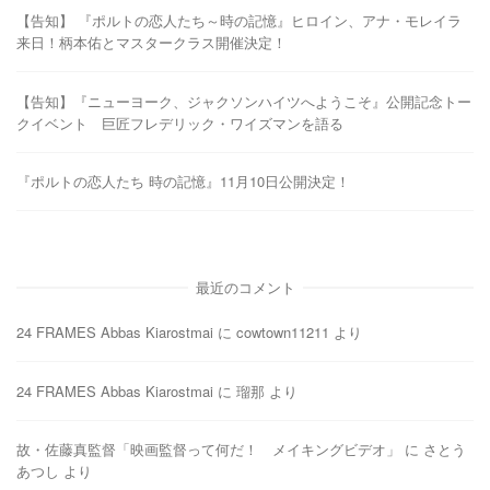
【告知】 『ポルトの恋人たち～時の記憶』ヒロイン、アナ・モレイラ
来日！柄本佑とマスタークラス開催決定！
【告知】『ニューヨーク、ジャクソンハイツへようこそ』公開記念トー
クイベント 巨匠フレデリック・ワイズマンを語る
『ポルトの恋人たち 時の記憶』11月10日公開決定！
最近のコメント
24 FRAMES Abbas Kiarostmai
に
cowtown11211
より
24 FRAMES Abbas Kiarostmai
に
瑠那
より
故・佐藤真監督「映画監督って何だ！ メイキングビデオ」
に
さとう
あつし
より