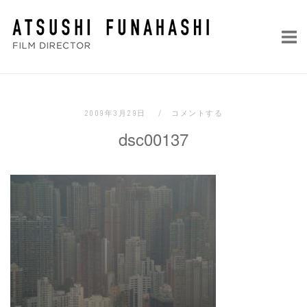
コ
ホ
ン
ー
テ
ム
ン
ツ
へ
2009年3月29日
コメントする
ス
dsc00137
キ
ッ
プ