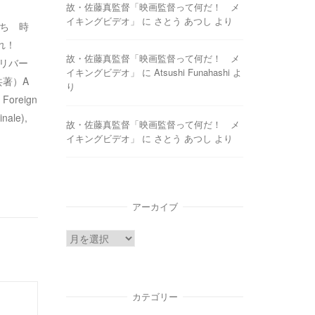
故・佐藤真監督「映画監督って何だ！ メ
イキングビデオ」
に
さとう あつし
より
たち 時
れ！
故・佐藤真監督「映画監督って何だ！ メ
・リバー
イキングビデオ」
に
Atsushi Funahashi
よ
共著）A
り
 Foreign
nale),
故・佐藤真監督「映画監督って何だ！ メ
イキングビデオ」
に
さとう あつし
より
アーカイブ
ア
ー
カ
イ
カテゴリー
ブ