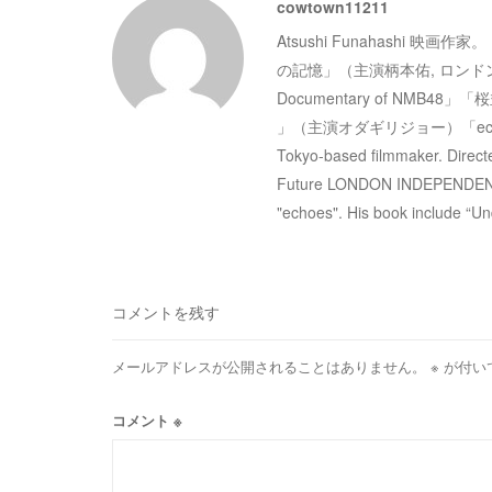
cowtown11211
ゲ
Atsushi Funahashi
ー
の記憶」（主演柄本佑, ロン
Documentary of N
シ
」（主演オダギリジョー）「e
Tokyo-based filmmaker. Dir
ョ
Future LONDON INDEPENDENT FF
"echoes". His book include “Un
ン
コメントを残す
メールアドレスが公開されることはありません。
※
が付い
コメント
※