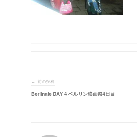
投
前の投稿
←
稿
Berlinale DAY 4 ベルリン映画祭4日目
ナ
ビ