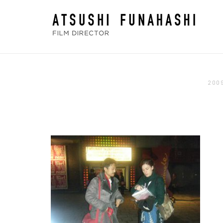
コ
ホ
ン
ー
テ
ム
ン
ツ
へ
20
ス
キ
ッ
プ