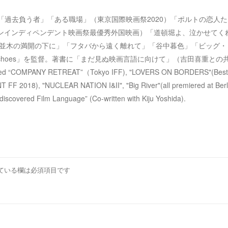
 映画作家。「過去負う者」「ある職場」（東京国際映画祭2020）「ポルトの恋人
ドンインディペンデント映画祭最優秀外国映画）「道頓堀よ、泣かせてく
MB48」「桜並木の満開の下に」「フタバから遠く離れて」「谷中暮色」「ビッグ
choes」を監督。著書に「まだ見ぬ映画言語に向けて」（吉田喜重との
ected “COMPANY RETREAT”（Tokyo IFF), "LOVERS ON BORDERS"(Best
 2018), "NUCLEAR NATION I&II", "Big River"(all premiered at Berli
discovered Film Language” (Co-written with Kiju Yoshida).
ている欄は必須項目です