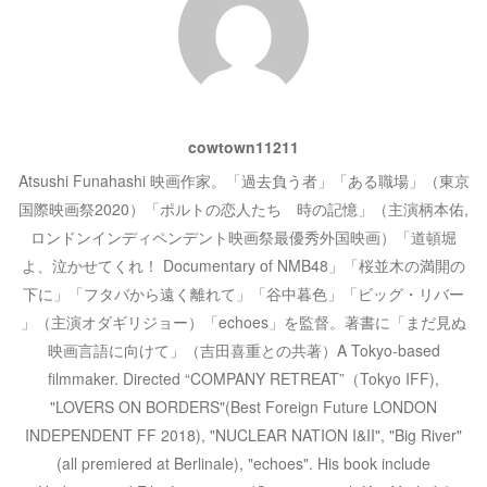
シ
ま
す
)
ョ
ン
cowtown11211
Atsushi Funahashi 映画作家。「過去負う者」「ある職場」（東京
国際映画祭2020）「ポルトの恋人たち 時の記憶」（主演柄本佑,
ロンドンインディペンデント映画祭最優秀外国映画）「道頓堀
よ、泣かせてくれ！ Documentary of NMB48」「桜並木の満開の
下に」「フタバから遠く離れて」「谷中暮色」「ビッグ・リバー
」（主演オダギリジョー）「echoes」を監督。著書に「まだ見ぬ
映画言語に向けて」（吉田喜重との共著）A Tokyo-based
filmmaker. Directed “COMPANY RETREAT”（Tokyo IFF),
"LOVERS ON BORDERS"(Best Foreign Future LONDON
INDEPENDENT FF 2018), "NUCLEAR NATION I&II", "Big River"
(all premiered at Berlinale), "echoes". His book include