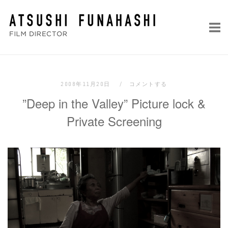
コ
ホ
ン
ー
テ
ム
ン
ツ
へ
2008年11月20日
コメントする
ス
”Deep in the Valley” Picture lock &
キ
ッ
Private Screening
プ