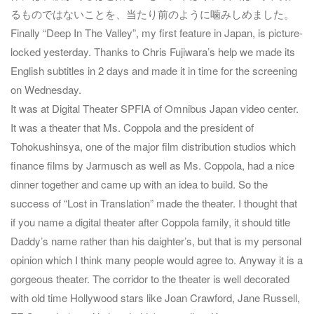
るものではないことを、当たり前のように噛みしめました。
Finally “Deep In The Valley”, my first feature in Japan, is picture-
locked yesterday. Thanks to Chris Fujiwara’s help we made its
English subtitles in 2 days and made it in time for the screening
on Wednesday.
It was at Digital Theater SPFIA of Omnibus Japan video center.
It was a theater that Ms. Coppola and the president of
Tohokushinsya, one of the major film distribution studios which
finance films by Jarmusch as well as Ms. Coppola, had a nice
dinner together and came up with an idea to build. So the
success of “Lost in Translation” made the theater. I thought that
if you name a digital theater after Coppola family, it should title
Daddy’s name rather than his daighter’s, but that is my personal
opinion which I think many people would agree to. Anyway it is a
gorgeous theater. The corridor to the theater is well decorated
with old time Hollywood stars like Joan Crawford, Jane Russell,