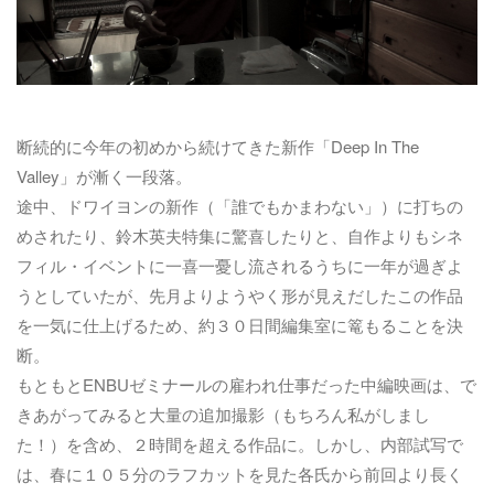
断続的に今年の初めから続けてきた新作「Deep In The
Valley」が漸く一段落。
途中、ドワイヨンの新作（「誰でもかまわない」）に打ちの
めされたり、鈴木英夫特集に驚喜したりと、自作よりもシネ
フィル・イベントに一喜一憂し流されるうちに一年が過ぎよ
うとしていたが、先月よりようやく形が見えだしたこの作品
を一気に仕上げるため、約３０日間編集室に篭もることを決
断。
もともとENBUゼミナールの雇われ仕事だった中編映画は、で
きあがってみると大量の追加撮影（もちろん私がしまし
た！）を含め、２時間を超える作品に。しかし、内部試写で
は、春に１０５分のラフカットを見た各氏から前回より長く