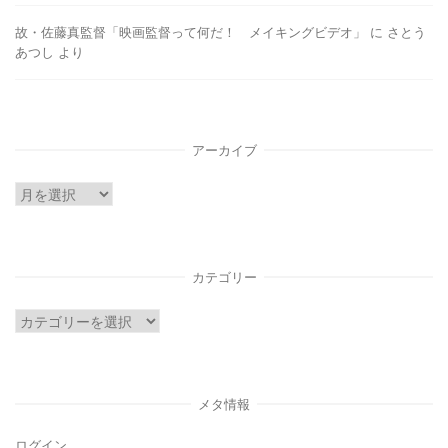
故・佐藤真監督「映画監督って何だ！ メイキングビデオ」
に
さとう
あつし
より
アーカイブ
ア
ー
カ
イ
カテゴリー
ブ
カ
テ
ゴ
リ
メタ情報
ー
ログイン