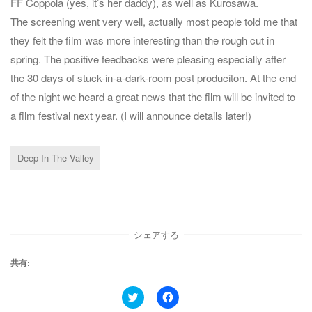
FF Coppola (yes, it’s her daddy), as well as Kurosawa.
The screening went very well, actually most people told me that
they felt the film was more interesting than the rough cut in
spring. The positive feedbacks were pleasing especially after
the 30 days of stuck-in-a-dark-room post produciton. At the end
of the night we heard a great news that the film will be invited to
a film festival next year. (I will announce details later!)
Deep In The Valley
シェアする
共有:
ク
F
リ
a