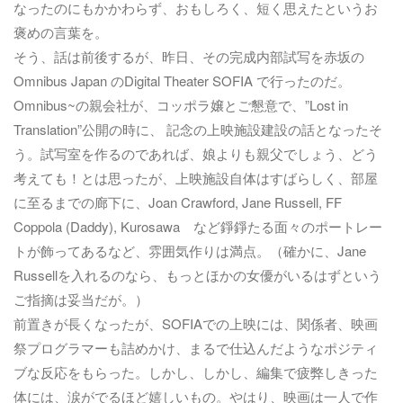
なったのにもかかわらず、おもしろく、短く思えたというお
褒めの言葉を。
そう、話は前後するが、昨日、その完成内部試写を赤坂の
Omnibus Japan のDigital Theater SOFIA で行ったのだ。
Omnibus~の親会社が、コッポラ嬢とご懇意で、”Lost in
Translation”公開の時に、 記念の上映施設建設の話となったそ
う。試写室を作るのであれば、娘よりも親父でしょう、どう
考えても！とは思ったが、上映施設自体はすばらしく、部屋
に至るまでの廊下に、Joan Crawford, Jane Russell, FF
Coppola (Daddy), Kurosawa など錚錚たる面々のポートレー
トが飾ってあるなど、雰囲気作りは満点。（確かに、Jane
Russellを入れるのなら、もっとほかの女優がいるはずという
ご指摘は妥当だが。）
前置きが長くなったが、SOFIAでの上映には、関係者、映画
祭プログラマーも詰めかけ、まるで仕込んだようなポジティ
ブな反応をもらった。しかし、しかし、編集で疲弊しきった
体には、涙がでるほど嬉しいもの。やはり、映画は一人で作