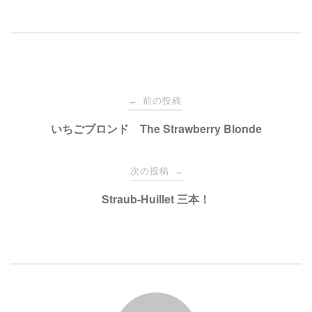
ッ
c
ク
e
し
b
て
o
T
o
w
k
i
で
t
共
t
有
e
す
投
r
る
で
に
前の投稿
←
共
は
有
ク
稿
いちごブロンド The Strawberry Blonde
(
リ
新
ッ
し
ク
い
し
ナ
ウ
て
次の投稿
→
ィ
く
ン
だ
ド
さ
ビ
Straub-Huillet 三本！
ウ
い
で
(
開
新
き
し
ゲ
ま
い
す
ウ
)
ィ
ン
ー
ド
ウ
で
開
き