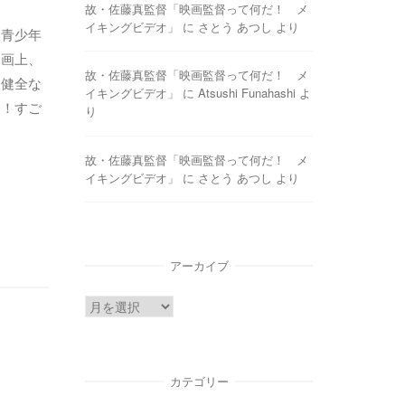
故・佐藤真監督「映画監督って何だ！ メ
イキングビデオ」
に
さとう あつし
より
国青少年
企画上、
故・佐藤真監督「映画監督って何だ！ メ
、健全な
イキングビデオ」
に
Atsushi Funahashi
よ
た！すご
り
故・佐藤真監督「映画監督って何だ！ メ
イキングビデオ」
に
さとう あつし
より
アーカイブ
ア
ー
カ
イ
カテゴリー
ブ