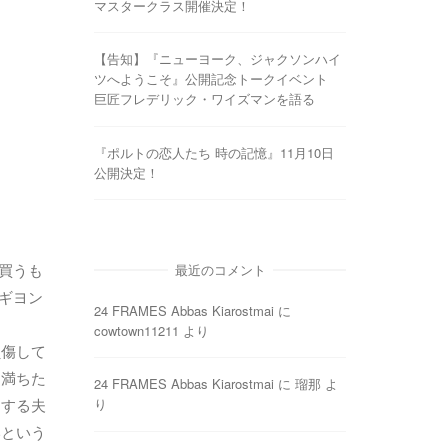
マスタークラス開催決定！
【告知】『ニューヨーク、ジャクソンハイ
ツへようこそ』公開記念トークイベント
巨匠フレデリック・ワイズマンを語る
『ポルトの恋人たち 時の記憶』11月10日
公開決定！
で買うも
最近のコメント
・ギヨン
24 FRAMES Abbas Kiarostmai
に
cowtown11211
より
負傷して
に満ちた
24 FRAMES Abbas Kiarostmai
に
瑠那
よ
走する夫
り
いという