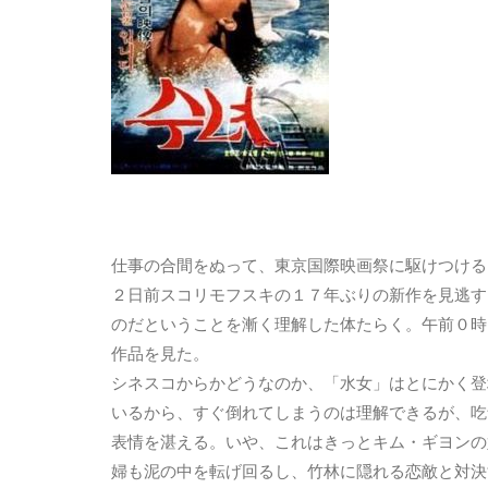
仕事の合間をぬって、東京国際映画祭に駆けつける
２日前スコリモフスキの１７年ぶりの新作を見逃す（
のだということを漸く理解した体たらく。午前０時に購
作品を見た。
シネスコからかどうなのか、「水女」はとにかく登
いるから、すぐ倒れてしまうのは理解できるが、吃
表情を湛える。いや、これはきっとキム・ギヨンの
婦も泥の中を転げ回るし、竹林に隠れる恋敵と対決