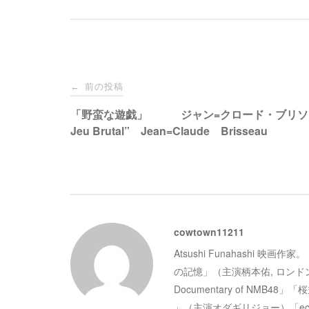
投
前の投稿
←
稿
「野蛮な遊戯」 ジャン=クロード・ブリソー
Jeu Brutal” Jean=Claude Brisseau
ナ
ビ
ゲ
cowtown11211
Atsushi Funahashi
ー
の記憶」（主演柄本佑, ロン
Documentary of N
シ
」（主演オダギリジョー）「e