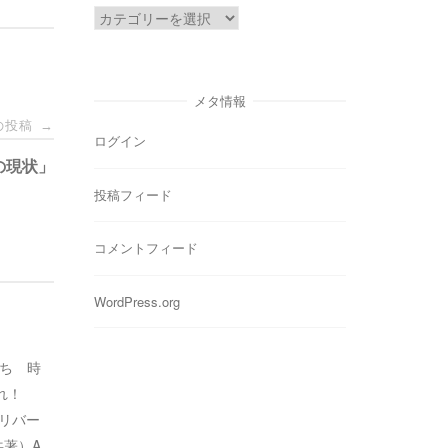
カ
テ
ゴ
リ
メタ情報
ー
の投稿
→
ログイン
の現状」
投稿フィード
コメントフィード
WordPress.org
たち 時
れ！
・リバー
共著）A