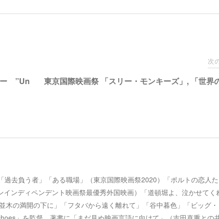
し
b
て
o
T
o
w
k
i
で
t
共
t
有
e
す
r
る
で
に
次
共
は
有
ク
 ”Un
東京国際映画祭 「スリー・モンキーズ」, 「世界
(
リ
新
ッ
し
ク
い
し
ウ
て
ィ
く
ン
だ
ド
さ
ウ
い
で
(
開
新
き
し
ま
い
す
ウ
)
ィ
ン
 映画作家。「過去負う者」「ある職場」（東京国際映画祭2020）「ポルトの恋人
ド
ウ
ドンインディペンデント映画祭最優秀外国映画）「道頓堀よ、泣かせてく
で
開
MB48」「桜並木の満開の下に」「フタバから遠く離れて」「谷中暮色」「ビッグ
き
ま
choes」を監督。著書に「まだ見ぬ映画言語に向けて」（吉田喜重との