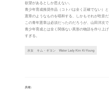
欲望があるとしか思えない。
青少年育成推奨作品（コトバは全く正確でない）と
憲章のようなものを唱和する、しかもそれが吃音だ
この青年憲章は必須だったのだろうが、山田洋次で
青少年育成とは全く関係ない異形の物語を作り上げ
すぎる。
水女 キム・ギヨン Water Lady Kim Ki-Young
共有: