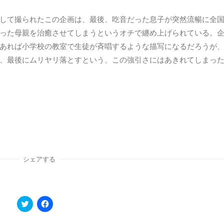
して撮られたこの企画は、最後、吃音だった息子が突然流暢に全
った母親を治癒させてしまうというオチで纏め上げられている。
あれば小学校の教室で生徒が斉唱するような描写になるだろうが
、最後にムリヤリ落とすという、この強引さにはあきれてしまっ
シェアする
ク
F
リ
a
ッ
c
ク
e