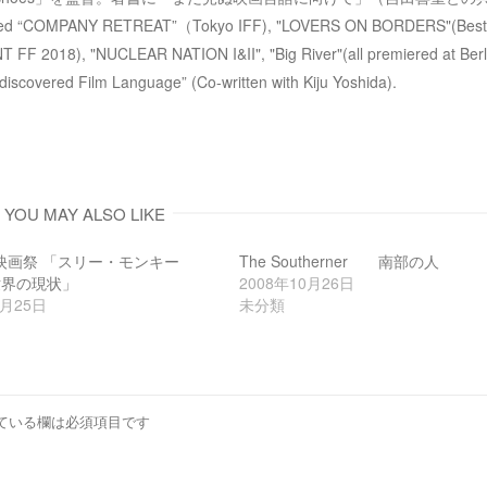
す
)
ected “COMPANY RETREAT”（Tokyo IFF), "LOVERS ON BORDERS"(Best
 2018), "NUCLEAR NATION I&II", "Big River"(all premiered at Berli
discovered Film Language” (Co-written with Kiju Yoshida).
YOU MAY ALSO LIKE
映画祭 「スリー・モンキー
The Southerner 南部の人
世界の現状」
2008年10月26日
0月25日
未分類
ている欄は必須項目です