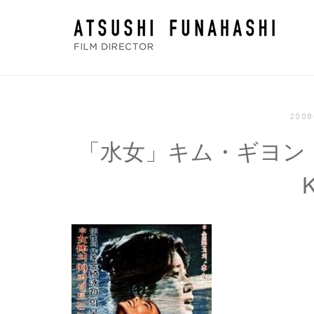
コ
ホ
ン
ー
テ
ム
ン
ツ
へ
200
ス
「水女」キム・ギヨン 東
キ
ッ
K
プ