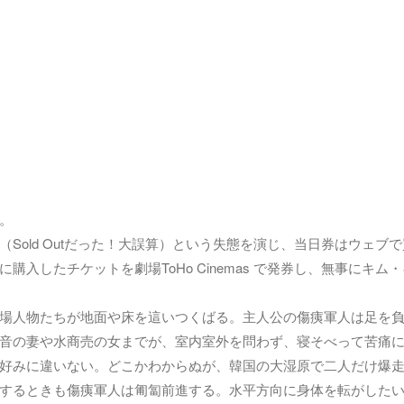
。
Sold Outだった！大誤算）という失態を演じ、当日券はウェブ
入したチケットを劇場ToHo Cinemas で発券し、無事にキム
場人物たちが地面や床を這いつくばる。主人公の傷痍軍人は足を
音の妻や水商売の女までが、室内室外を問わず、寝そべって苦痛
好みに違いない。どこかわからぬが、韓国の大湿原で二人だけ爆
するときも傷痍軍人は匍匐前進する。水平方向に身体を転がした