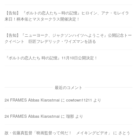
【告知】 『ポルトの恋人たち～時の記憶』ヒロイン、アナ・モレイラ
来日！柄本佑とマスタークラス開催決定！
【告知】『ニューヨーク、ジャクソンハイツへようこそ』公開記念トー
クイベント 巨匠フレデリック・ワイズマンを語る
『ポルトの恋人たち 時の記憶』11月10日公開決定！
最近のコメント
24 FRAMES Abbas Kiarostmai
に
cowtown11211
より
24 FRAMES Abbas Kiarostmai
に
瑠那
より
故・佐藤真監督「映画監督って何だ！ メイキングビデオ」
に
さとう