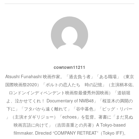
で
開
シ
き
ま
す
)
ョ
ン
cowtown11211
Atsushi Funahashi 映画作家。「過去負う者」「ある職場」（東京
国際映画祭2020）「ポルトの恋人たち 時の記憶」（主演柄本佑,
ロンドンインディペンデント映画祭最優秀外国映画）「道頓堀
よ、泣かせてくれ！ Documentary of NMB48」「桜並木の満開の
下に」「フタバから遠く離れて」「谷中暮色」「ビッグ・リバー
」（主演オダギリジョー）「echoes」を監督。著書に「まだ見ぬ
映画言語に向けて」（吉田喜重との共著）A Tokyo-based
filmmaker. Directed “COMPANY RETREAT”（Tokyo IFF),