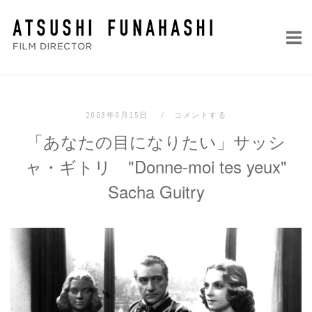
コ
ホ
ン
ー
テ
ム
ン
ツ
へ
2008年9月15日
コメントする
ス
「あなたの目になりたい」サッシ
キ
ッ
ャ・ギトリ "Donne-moi tes yeux"
プ
Sacha Guitry