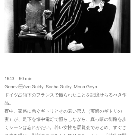
1943 90 min
Geneviéve Guirty, Sacha Guitry, Mona Goya
ドイツ占領下のフランスで撮られたことを記憶せらるべき作
品。
夜中、家路に急ぐギトリとその若い恋人（実際のギトリの
妻）が、足下を懐中電灯で照らしながら、真っ暗の街路を歩
くシーンは忘れがたい。若い女性を展覧会でみとめ、すぐさ