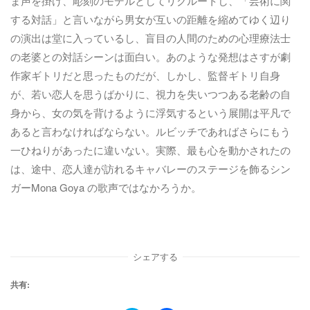
ま声を掛け、彫刻のモデルとしてリクルートし、「芸術に関
する対話」と言いながら男女が互いの距離を縮めてゆく辺り
の演出は堂に入っているし、盲目の人間のための心理療法士
の老婆との対話シーンは面白い。あのような発想はさすが劇
作家ギトリだと思ったものだが、しかし、監督ギトリ自身
が、若い恋人を思うばかりに、視力を失いつつある老齢の自
身から、女の気を背けるように浮気するという展開は平凡で
あると言わなければならない。ルビッチであればさらにもう
一ひねりがあったに違いない。実際、最も心を動かされたの
は、途中、恋人達が訪れるキャバレーのステージを飾るシン
ガーMona Goya の歌声ではなかろうか。
シェアする
共有: