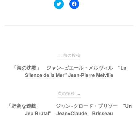
ク
F
リ
a
ッ
c
ク
e
し
b
て
o
T
o
w
k
i
で
t
共
t
有
e
す
投
r
る
で
に
前の投稿
←
共
は
有
ク
稿
「海の沈黙」 ジャン=ピエール・メルヴィル ”La
(
リ
新
ッ
Silence de la Mer” Jean-Pierre Melville
し
ク
い
し
ナ
ウ
て
ィ
く
ン
だ
次の投稿
→
ド
さ
ビ
ウ
い
で
(
「野蛮な遊戯」 ジャン=クロード・ブリソー "Un
開
新
き
し
Jeu Brutal" Jean=Claude Brisseau
ゲ
ま
い
す
ウ
)
ィ
ン
ー
ド
ウ