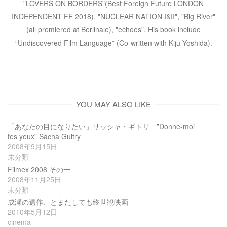
"LOVERS ON BORDERS"(Best Foreign Future LONDON
INDEPENDENT FF 2018), "NUCLEAR NATION I&II", "Big River"
(all premiered at Berlinale), "echoes". His book include
“Undiscovered Film Language” (Co-written with Kiju Yoshida).
YOU MAY ALSO LIKE
「あなたの目になりたい」サッシャ・ギトリ ”Donne-moi
tes yeux” Sacha Guitry
2008年9月15日
未分類
Filmex 2008 その一
2008年11月25日
未分類
成瀬の遺作、とまたしても終世観映画
2010年5月12日
cinema