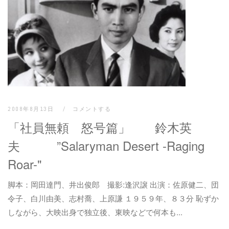
2008年8月13日
コメントする
「社員無頼 怒号篇」 鈴木英
夫 ”Salaryman Desert -Raging
Roar-"
脚本：岡田達門、井出俊郎 撮影:逢沢譲 出演：佐原健二、団
令子、白川由美、志村喬、上原謙 １９５９年、８３分 恥ずか
しながら、大映出身で独立後、東映などで何本も...