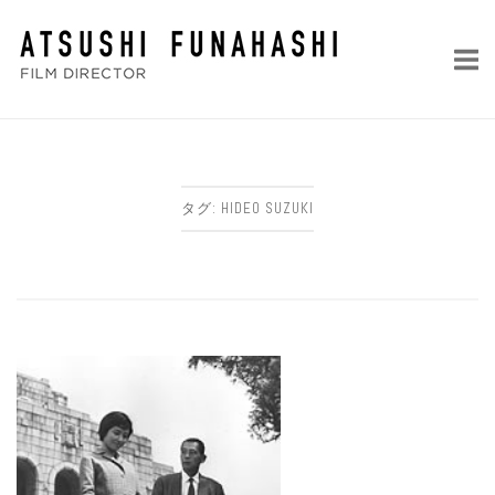
コ
ホ
ン
ー
テ
ム
ン
ツ
へ
ス
タグ:
HIDEO SUZUKI
キ
ッ
プ