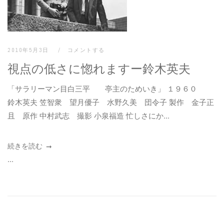
2010年5月3日
コメントする
視点の低さに惚れますー鈴木英夫
「サラリーマン目白三平 亭主のためいき」 １９６０
鈴木英夫 笠智衆 望月優子 水野久美 団令子 製作 金子正
且 原作 中村武志 撮影 小泉福造 忙しさにか...
続きを読む
...