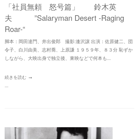
「社員無頼 怒号篇」 鈴木英
夫 ”Salaryman Desert -Raging
Roar-“
脚本：岡田達門、井出俊郎 撮影:逢沢譲 出演：佐原健二、団
令子、白川由美、志村喬、上原謙 １９５９年、８３分 恥ずか
しながら、大映出身で独立後、東映などで何本も...
続きを読む
...