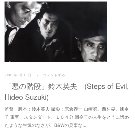
2008年8月16日
コメントする
「悪の階段」鈴木英夫 (Steps of Evil,
Hideo Suzuki)
監督・脚本：鈴木英夫 撮影：宗倉泰一 山崎努、西村晃、団令
子 東宝、スタンダード、１０４分 団令子の人生をとうに諦め
たような生気のなさが、B&Wの見事な...