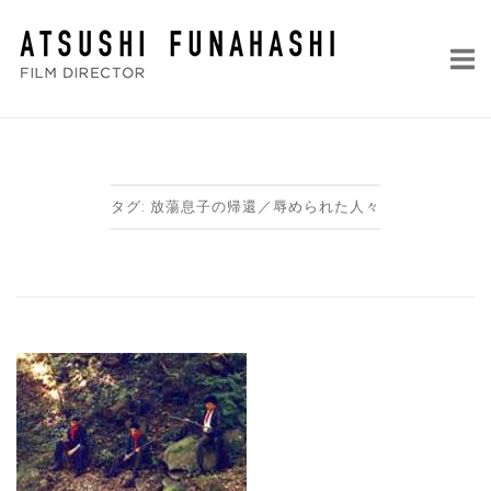
コ
ホ
ン
ー
テ
ム
ン
ツ
へ
ス
タグ:
放蕩息子の帰還／辱められた人々
キ
ッ
プ