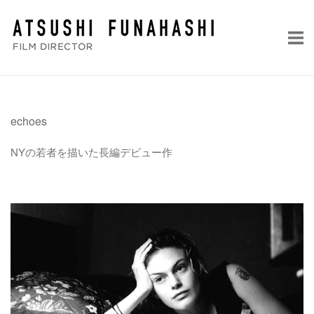
コ
ホ
ン
ー
テ
ム
ン
ツ
へ
echoes
ス
キ
NYの若者を描いた長編デビュー作
ッ
プ