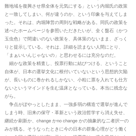
難地域を復興させ県全体を元気にする」という内堀氏の政策
と一致してしまい、何が違うのか、という印象を与えてしま
った。それは、内堀陣営の周到な戦略がある。同氏の政策を
述べたホームページを参照いただきたいが、全く盤石（かつ
玉虫色）で間違いのない政策を、具体策のないまま、ざっく
りと提示している。それは、詳細を読まない人間にとり、
「まぁいいんじゃないの」と思わせるには充分なのだ。
細かな政策を精査し、投票行動に結びつける、ということ
自体が、日本の選挙文化に根付いていないという思想的欠陥
が、長いものに巻かれるしかない、小粒に票を入れても仕方
ないというマインドを生む温床となっている。本当に残念な
がら。
争点がぼやっとしたまま、一強多弱の構造で選挙が進んで
しまう時、旧来の保守・革新という政治哲学すら消え失せ、
継続か刷新か、change かno change かの抽象的な二者択一の
みが残る。そうなったときに今の日本の群集心理がどう働く