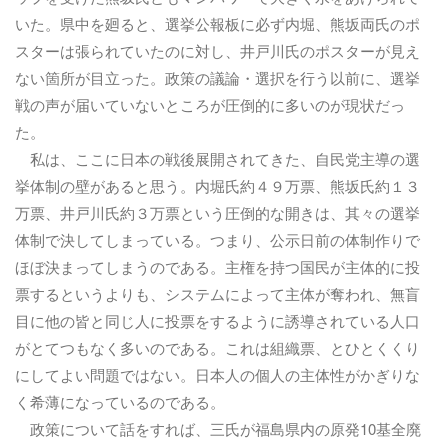
いた。県中を廻ると、選挙公報板に必ず内堀、熊坂両氏のポ
スターは張られていたのに対し、井戸川氏のポスターが見え
ない箇所が目立った。政策の議論・選択を行う以前に、選挙
戦の声が届いていないところが圧倒的に多いのが現状だっ
た。
私は、ここに日本の戦後展開されてきた、自民党主導の選
挙体制の壁があると思う。内堀氏約４９万票、熊坂氏約１３
万票、井戸川氏約３万票という圧倒的な開きは、其々の選挙
体制で決してしまっている。つまり、公示日前の体制作りで
ほぼ決まってしまうのである。主権を持つ国民が主体的に投
票するというよりも、システムによって主体が奪われ、無盲
目に他の皆と同じ人に投票をするように誘導されている人口
がとてつもなく多いのである。これは組織票、とひとくくり
にしてよい問題ではない。日本人の個人の主体性がかぎりな
く希薄になっているのである。
政策について話をすれば、三氏が福島県内の原発10基全廃