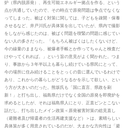
炉（県内脱原発）、再生可能エネルギー拠点を作る、という
点が共通していたので、その時点で原発問題は争点でなくな
ってしまった。被ばく対策に関しては、子どもを疎開・保養
させるなど、井戸川氏が具体策を出していたが、県内で撮影
をしながら感じたのは、被ばく問題を喫緊の問題に感じてい
ない人の多さだった。「もちろん被ばくはしたくないけど、
今の線量のままなら、被爆者手帳とか作ってちゃんと検査だ
けやってくれれば。」という旨の意見がよく聞かれた。つま
り、事故から３年半以上も暮らし続けている県民にとって、
今の場所に住み続けることをとっくの昔に選んでいるわけで
あり、これからの暮らしがどうなるかを示して欲しい、とい
う方が大きいのだった。熊坂氏も「国に直言、県政を刷
新！」と打ち出し、福島県だけでなく全国の原発を即廃炉を
求めるとしたが、それは福島県人にとり、正直ピンとこない
話だし、打ち出したメイン政策＜原発被害対策の総見直し
（避難者及び帰還者の生活再建支援など）＞は、素晴らしい
具体策が多く用意されているのだが、大まかな方向性は「避