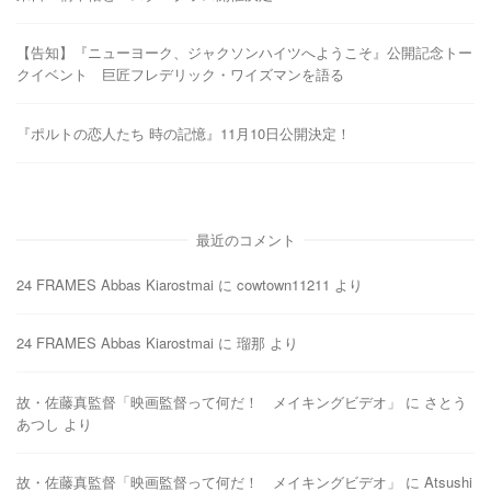
【告知】『ニューヨーク、ジャクソンハイツへようこそ』公開記念トー
クイベント 巨匠フレデリック・ワイズマンを語る
『ポルトの恋人たち 時の記憶』11月10日公開決定！
最近のコメント
24 FRAMES Abbas Kiarostmai
に
cowtown11211
より
24 FRAMES Abbas Kiarostmai
に
瑠那
より
故・佐藤真監督「映画監督って何だ！ メイキングビデオ」
に
さとう
あつし
より
故・佐藤真監督「映画監督って何だ！ メイキングビデオ」
に
Atsushi