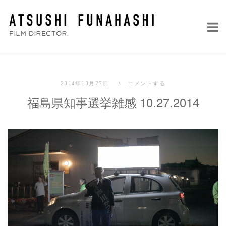
コ
ホ
ン
ー
テ
ム
ン
ツ
へ
2014年10月27日
コメントする
ス
福島県知事選挙雑感 10.27.2014
キ
ッ
プ