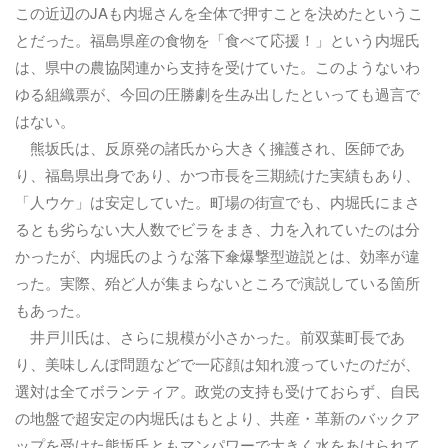
この近辺のJAも内堀さんを全体で押すことを決めたというこ
とだった。福島県産の食物を「食べて応援！」という内堀氏
は、県中の農協関連から支持を受けていた。このようないわ
ゆる組織票が、今回の圧勝劇を生み出したといっても過言で
はない。
熊坂氏は、反原発の諸氏から大きく擁護され、医師であ
り、福島県出身であり、かつ市長を三期続けた実績もあり、
「人ウケ」は安定していた。町場の街宣でも、内堀氏にまさ
るとも劣らない大人数でビラをまき、力を入れていたのは分
かったが、内堀氏のような落下傘爆撃型遊説とは、効率が違
った。実際、殆ど人が集まらないところで演説している箇所
もあった。
井戸川氏は、さらに規模が小さかった。前双葉町長であ
り、美味しんぼ問題などで一応顔は知れ渡っていたのだが、
選対は全てボランティア。政党の支持も受けておらず、自民
の地盤で超安定の内堀氏はもとより、共産・革新のバックア
ップを受けた熊坂氏ともマンパワーで大きく水をあけられて