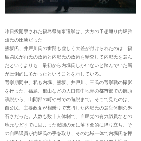
昨日投開票された福島県知事選挙は、大方の予想通り内堀雅
雄氏の圧勝だった。
熊坂氏、井戸川氏の奮闘も虚しく大差が付けられたのは、福
島県民が両氏の政策と内堀氏の政策を精査して内堀氏を選ん
だというよりも、最初から内堀氏しかいないと踏んでいた層
が圧倒的に多かったということを示している。
選挙期間中、私も内堀、熊坂、井戸川、三氏の選挙戦の撮影
を行った。福島、郡山などの人口集中地帯の都市部での街頭
演説から、山間部の町や村での遊説まで。そこで見たのは、
自公民、主要政党が相乗りで支持した内堀氏の選挙体制の盤
石さだった。人数も数十人体制で、自民党の有力議員などの
地元などすでに固まった派閥の元に落下傘的に降り立ち、そ
の自民議員が内堀氏の手を取り、その地域一体で内堀氏を押