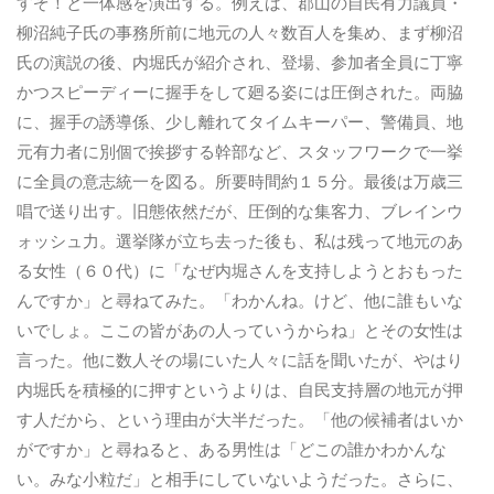
すぞ！と一体感を演出する。例えば、郡山の自民有力議員・
柳沼純子氏の事務所前に地元の人々数百人を集め、まず柳沼
氏の演説の後、内堀氏が紹介され、登場、参加者全員に丁寧
かつスピーディーに握手をして廻る姿には圧倒された。両脇
に、握手の誘導係、少し離れてタイムキーパー、警備員、地
元有力者に別個で挨拶する幹部など、スタッフワークで一挙
に全員の意志統一を図る。所要時間約１５分。最後は万歳三
唱で送り出す。旧態依然だが、圧倒的な集客力、ブレインウ
ォッシュ力。選挙隊が立ち去った後も、私は残って地元のあ
る女性（６０代）に「なぜ内堀さんを支持しようとおもった
んですか」と尋ねてみた。「わかんね。けど、他に誰もいな
いでしょ。ここの皆があの人っていうからね」とその女性は
言った。他に数人その場にいた人々に話を聞いたが、やはり
内堀氏を積極的に押すというよりは、自民支持層の地元が押
す人だから、という理由が大半だった。「他の候補者はいか
がですか」と尋ねると、ある男性は「どこの誰かわかんな
い。みな小粒だ」と相手にしていないようだった。さらに、