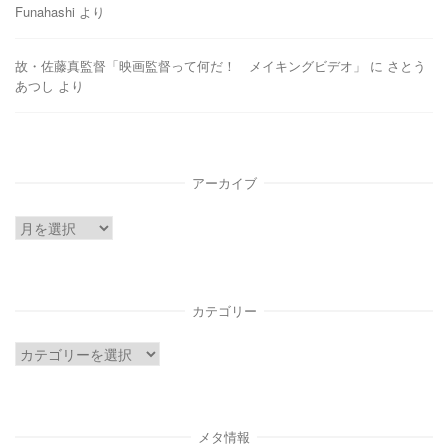
Funahashi
より
故・佐藤真監督「映画監督って何だ！ メイキングビデオ」
に
さとう
あつし
より
アーカイブ
ア
ー
カ
イ
カテゴリー
ブ
カ
テ
ゴ
リ
メタ情報