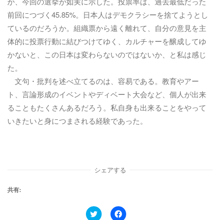
か、今回の選挙が如実に示した。投票率は、過去最低だった
前回につづく45.85%。日本人はデモクラシーを捨てようとし
ているのだろうか。組織票から遠く離れて、自分の意見を主
体的に投票行動に結びつけてゆく、カルチャーを醸成してゆ
かないと、この日本は変わらないのではないか、と私は感じ
た。
文句・批判を述べ立てるのは、容易である。教育やアー
ト、言論形成のイベントやディベート大会など、個人が出来
ることもたくさんあるだろう。私自身も出来ることをやって
いきたいと身につまされる経験であった。
シェアする
共有:
ク
F
リ
a