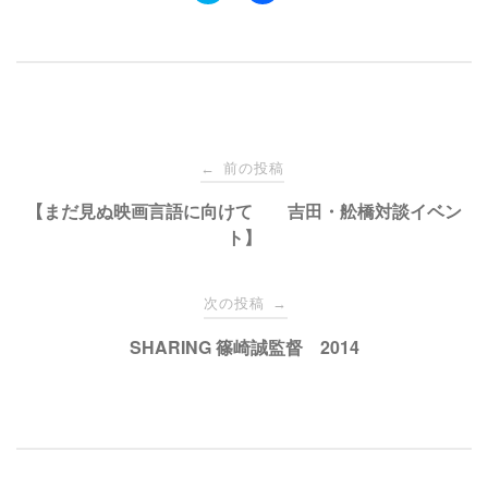
ッ
c
ク
e
し
b
て
o
T
o
w
k
i
で
t
共
t
有
e
す
投
r
る
で
に
前の投稿
←
共
は
有
ク
稿
【まだ見ぬ映画言語に向けて 吉田・舩橋対談イベン
(
リ
新
ッ
ト】
し
ク
い
し
ナ
ウ
て
ィ
く
ン
だ
次の投稿
→
ド
さ
ビ
ウ
い
で
(
SHARING 篠崎誠監督 2014
開
新
き
し
ゲ
ま
い
す
ウ
)
ィ
ン
ー
ド
ウ
で
開