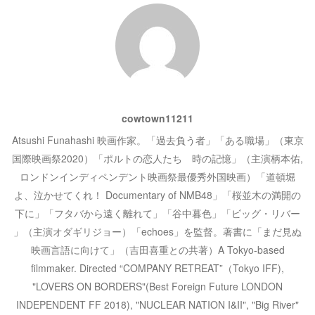
シ
き
ま
す
)
ョ
ン
cowtown11211
Atsushi Funahashi 映画作家。「過去負う者」「ある職場」（東京
国際映画祭2020）「ポルトの恋人たち 時の記憶」（主演柄本佑,
ロンドンインディペンデント映画祭最優秀外国映画）「道頓堀
よ、泣かせてくれ！ Documentary of NMB48」「桜並木の満開の
下に」「フタバから遠く離れて」「谷中暮色」「ビッグ・リバー
」（主演オダギリジョー）「echoes」を監督。著書に「まだ見ぬ
映画言語に向けて」（吉田喜重との共著）A Tokyo-based
filmmaker. Directed “COMPANY RETREAT”（Tokyo IFF),
"LOVERS ON BORDERS"(Best Foreign Future LONDON
INDEPENDENT FF 2018), "NUCLEAR NATION I&II", "Big River"